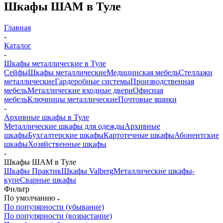
Шкафы ШАМ в Туле
Главная
-
Каталог
-
Шкафы металлические в Туле
Сейфы
Шкафы металлические
Медицинская мебель
Стеллажи
металлические
Гардеробные системы
Производственная
мебель
Металлические входные двери
Офисная
мебель
Ключницы металлические
Почтовые ящики
-
Архивные шкафы в Туле
Металлические шкафы для одежды
Архивные
шкафы
Бухгалтерские шкафы
Картотечные шкафы
Абонентские
шкафы
Хозяйственные шкафы
-
Шкафы ШАМ в Туле
Шкафы Практик
Шкафы Valberg
Металлические шкафы-
купе
Сварные шкафы
Фильтр
По умолчанию
По популярности (убывание)
По популярности (возрастание)