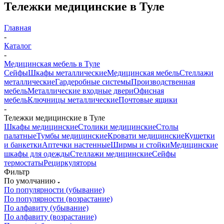
Тележки медицинские в Туле
Главная
-
Каталог
-
Медицинская мебель в Туле
Сейфы
Шкафы металлические
Медицинская мебель
Стеллажи
металлические
Гардеробные системы
Производственная
мебель
Металлические входные двери
Офисная
мебель
Ключницы металлические
Почтовые ящики
-
Тележки медицинские в Туле
Шкафы медицинские
Столики медицинские
Столы
палатные
Тумбы медицинские
Кровати медицинские
Кушетки
и банкетки
Аптечки настенные
Ширмы и стойки
Медицинские
шкафы для одежды
Стеллажи медицинские
Сейфы
термостаты
Рециркуляторы
Фильтр
По умолчанию
По популярности (убывание)
По популярности (возрастание)
По алфавиту (убывание)
По алфавиту (возрастание)